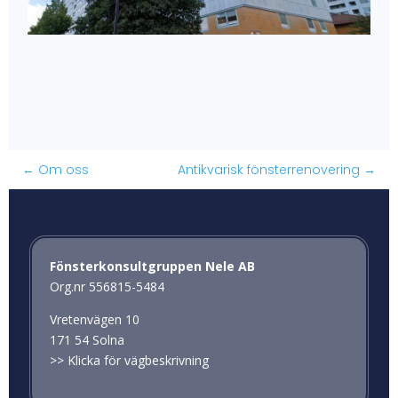
←
Om oss
Antikvarisk fönsterrenovering
→
Fönsterkonsultgruppen Nele AB
Org.nr 556815-5484
Vretenvägen 10
171 54 Solna
>>
Klicka för vägbeskrivning